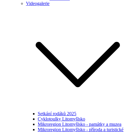
Videogalerie
Setkání rodáků 2025
Cyklotoulky Litomyšlsko
Mikroregion Litomyšlsko - památky a muzea
Mikroregion Litomyšlsko - příroda a turistické