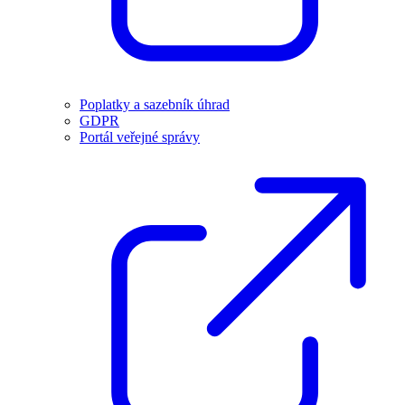
Poplatky a sazebník úhrad
GDPR
Portál veřejné správy