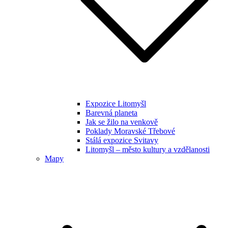
Expozice Litomyšl
Barevná planeta
Jak se žilo na venkově
Poklady Moravské Třebové
Stálá expozice Svitavy
Litomyšl – město kultury a vzdělanosti
Mapy