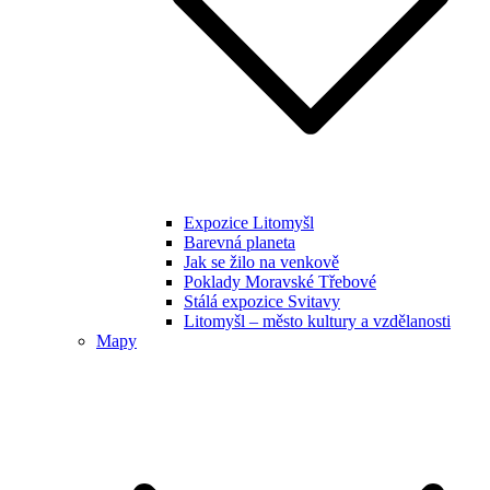
Expozice Litomyšl
Barevná planeta
Jak se žilo na venkově
Poklady Moravské Třebové
Stálá expozice Svitavy
Litomyšl – město kultury a vzdělanosti
Mapy