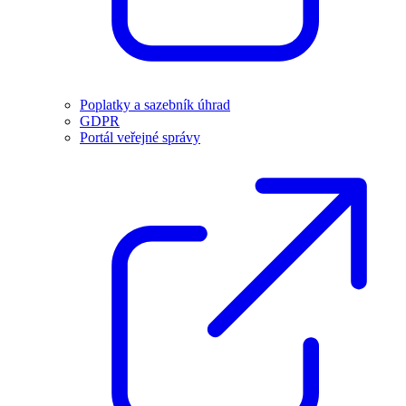
Poplatky a sazebník úhrad
GDPR
Portál veřejné správy