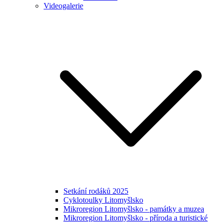
Videogalerie
Setkání rodáků 2025
Cyklotoulky Litomyšlsko
Mikroregion Litomyšlsko - památky a muzea
Mikroregion Litomyšlsko - příroda a turistické