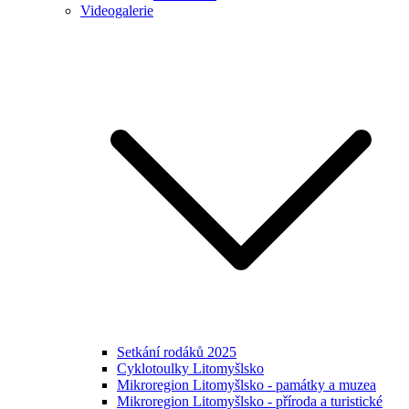
Videogalerie
Setkání rodáků 2025
Cyklotoulky Litomyšlsko
Mikroregion Litomyšlsko - památky a muzea
Mikroregion Litomyšlsko - příroda a turistické