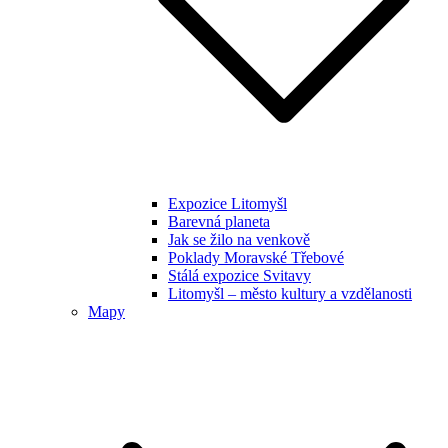
Expozice Litomyšl
Barevná planeta
Jak se žilo na venkově
Poklady Moravské Třebové
Stálá expozice Svitavy
Litomyšl – město kultury a vzdělanosti
Mapy