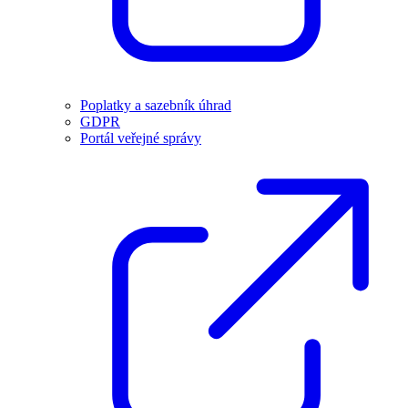
Poplatky a sazebník úhrad
GDPR
Portál veřejné správy