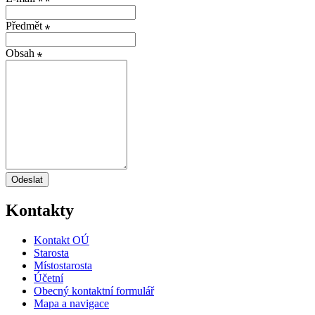
Předmět
Obsah
Odeslat
Kontakty
Kontakt OÚ
Starosta
Místostarosta
Účetní
Obecný kontaktní formulář
Mapa a navigace