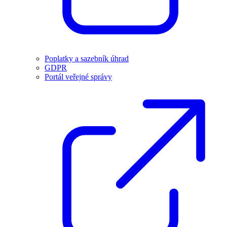
Poplatky a sazebník úhrad
GDPR
Portál veřejné správy