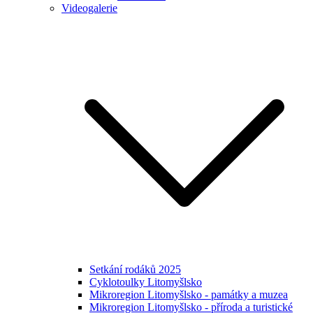
Videogalerie
Setkání rodáků 2025
Cyklotoulky Litomyšlsko
Mikroregion Litomyšlsko - památky a muzea
Mikroregion Litomyšlsko - příroda a turistické