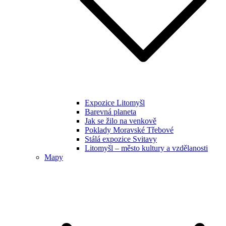
Expozice Litomyšl
Barevná planeta
Jak se žilo na venkově
Poklady Moravské Třebové
Stálá expozice Svitavy
Litomyšl – město kultury a vzdělanosti
Mapy