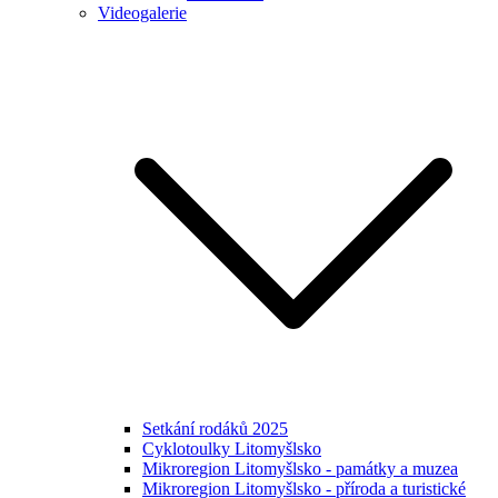
Videogalerie
Setkání rodáků 2025
Cyklotoulky Litomyšlsko
Mikroregion Litomyšlsko - památky a muzea
Mikroregion Litomyšlsko - příroda a turistické