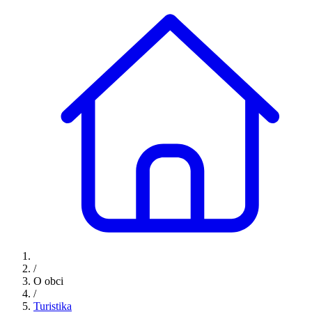
/
O obci
/
Turistika