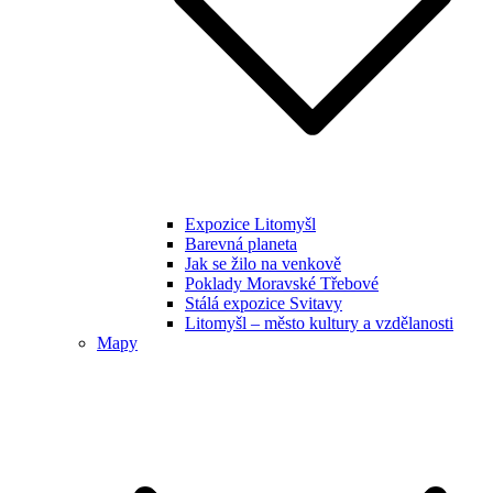
Expozice Litomyšl
Barevná planeta
Jak se žilo na venkově
Poklady Moravské Třebové
Stálá expozice Svitavy
Litomyšl – město kultury a vzdělanosti
Mapy