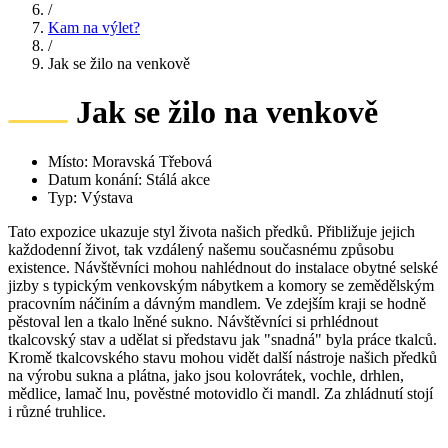
/
Kam na výlet?
/
Jak se žilo na venkově
Jak se žilo na venkově
Místo: Moravská Třebová
Datum konání: Stálá akce
Typ: Výstava
Tato expozice ukazuje styl života našich předků. Přibližuje jejich
každodenní život, tak vzdálený našemu současnému způsobu
existence. Návštěvníci mohou nahlédnout do instalace obytné selské
jizby s typickým venkovským nábytkem a komory se zemědělským
pracovním náčiním a dávným mandlem. Ve zdejším kraji se hodně
pěstoval len a tkalo lněné sukno. Návštěvníci si prhlédnout
tkalcovský stav a udělat si představu jak "snadná" byla práce tkalců.
Kromě tkalcovského stavu mohou vidět další nástroje našich předků
na výrobu sukna a plátna, jako jsou kolovrátek, vochle, drhlen,
mědlice, lamač lnu, pověstné motovidlo či mandl. Za zhládnutí stojí
i různé truhlice.