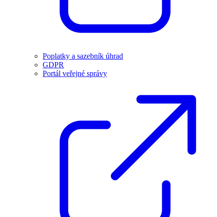
Poplatky a sazebník úhrad
GDPR
Portál veřejné správy