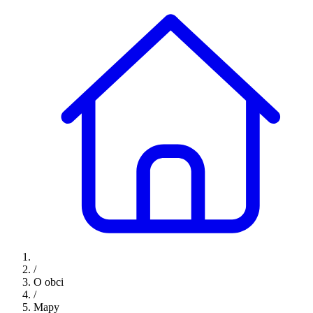
/
O obci
/
Mapy