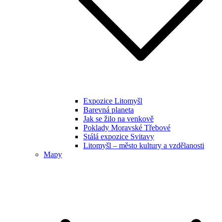
Expozice Litomyšl
Barevná planeta
Jak se žilo na venkově
Poklady Moravské Třebové
Stálá expozice Svitavy
Litomyšl – město kultury a vzdělanosti
Mapy