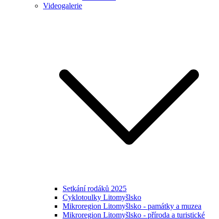
Videogalerie
Setkání rodáků 2025
Cyklotoulky Litomyšlsko
Mikroregion Litomyšlsko - památky a muzea
Mikroregion Litomyšlsko - příroda a turistické