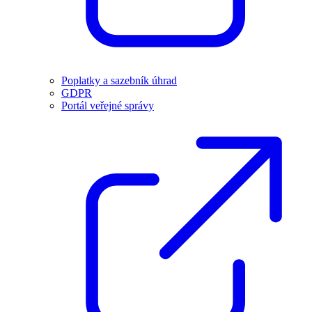
Poplatky a sazebník úhrad
GDPR
Portál veřejné správy