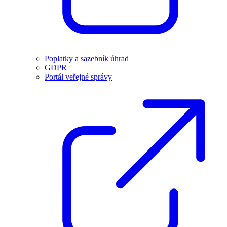
Poplatky a sazebník úhrad
GDPR
Portál veřejné správy