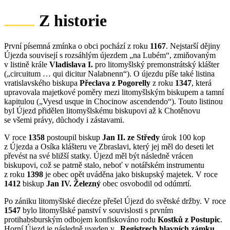
Z historie
První písemná zmínka o obci pochází z roku
1167
. Nejstarší dějiny
Újezda souvisejí s rozsáhlým újezdem „na Lubém“, zmiňovaným
v listině krále
Vladislava I.
pro litomyšlský premonstrátský klášter
(„circuitum … qui dicitur Nalabnenn“). O újezdu píše také listina
vratislavského biskupa
Přeclava z Pogorelly
z roku
1347
, která
upravovala majetkové poměry mezi litomyšlským biskupem a tamní
kapitulou („Vyesd usque in Chocinow ascendendo“). Touto listinou
byl Újezd přidělen litomyšlskému biskupovi až k Chotěnovu
se všemi právy, důchody i zástavami.
V roce
1358
postoupil biskup
Jan II. ze Středy
úrok 100 kop
z Újezda a Osíka klášteru ve Zbraslavi, který jej měl do deseti let
převést na své bližší statky. Újezd měl být následně vrácen
biskupovi, což se patrně stalo, neboť v notářském instrumentu
z roku
1398
je obec opět uváděna jako biskupský majetek. V roce
1412
biskup
Jan IV. Železný
obec osvobodil od odúmrtí.
Po zániku litomyšlské diecéze přešel Újezd do světské držby. V roce
1547
bylo litomyšlské panství v souvislosti s prvním
protihabsburským odbojem konfiskováno rodu
Kostků z Postupic
.
Horní Újezd je následně uveden v „
Registrech hlavních zámku