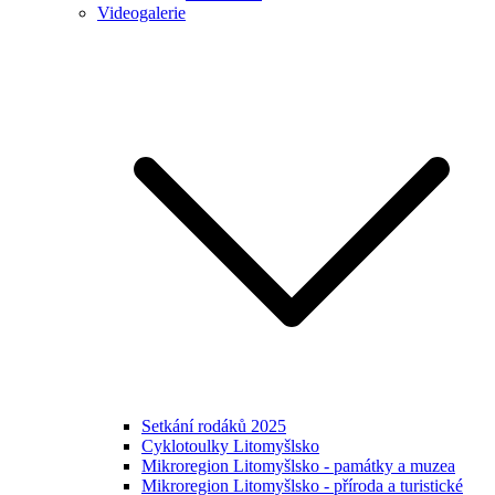
Videogalerie
Setkání rodáků 2025
Cyklotoulky Litomyšlsko
Mikroregion Litomyšlsko - památky a muzea
Mikroregion Litomyšlsko - příroda a turistické