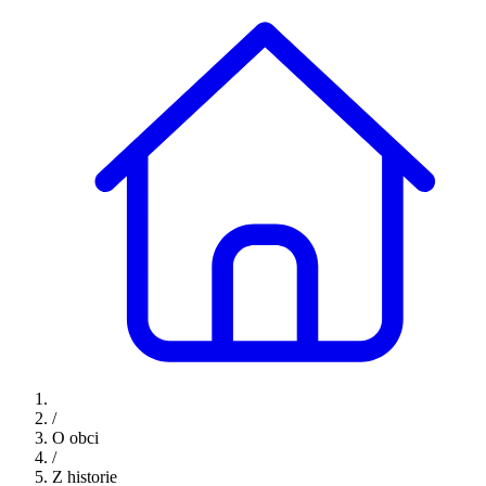
/
O obci
/
Z historie