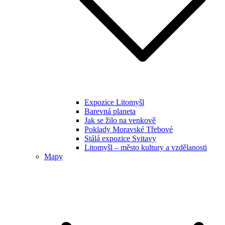
Expozice Litomyšl
Barevná planeta
Jak se žilo na venkově
Poklady Moravské Třebové
Stálá expozice Svitavy
Litomyšl – město kultury a vzdělanosti
Mapy