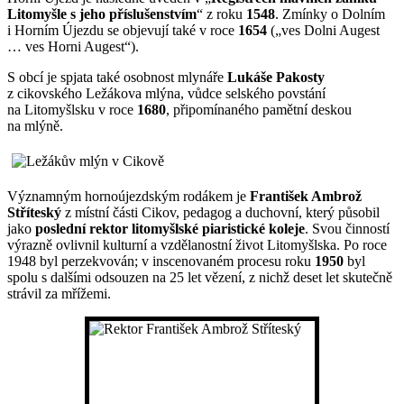
Litomyšle s jeho příslušenstvím
“ z roku
1548
. Zmínky o Dolním
i Horním Újezdu se objevují také v roce
1654
(„ves Dolni Augest
… ves Horni Augest“).
S obcí je spjata také osobnost mlynáře
Lukáše Pakosty
z cikovského Ležákova mlýna, vůdce selského povstání
na Litomyšlsku v roce
1680
, připomínaného pamětní deskou
na mlýně.
Významným hornoújezdským rodákem je
František Ambrož
Stříteský
z místní části Cikov, pedagog a duchovní, který působil
jako
poslední rektor litomyšlské piaristické koleje
. Svou činností
výrazně ovlivnil kulturní a vzdělanostní život Litomyšlska. Po roce
1948 byl perzekvován; v inscenovaném procesu roku
1950
byl
spolu s dalšími odsouzen na 25 let vězení, z nichž deset let skutečně
strávil za mřížemi.