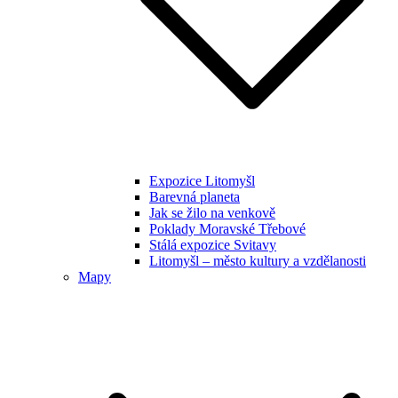
Expozice Litomyšl
Barevná planeta
Jak se žilo na venkově
Poklady Moravské Třebové
Stálá expozice Svitavy
Litomyšl – město kultury a vzdělanosti
Mapy