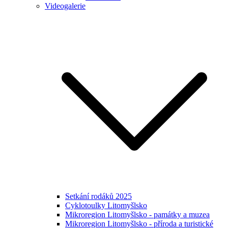
Videogalerie
Setkání rodáků 2025
Cyklotoulky Litomyšlsko
Mikroregion Litomyšlsko - památky a muzea
Mikroregion Litomyšlsko - příroda a turistické