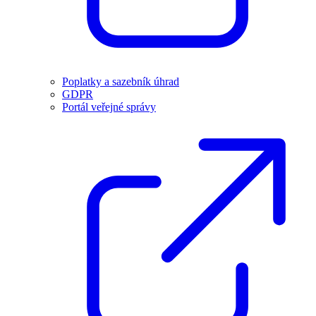
Poplatky a sazebník úhrad
GDPR
Portál veřejné správy