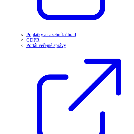
Poplatky a sazebník úhrad
GDPR
Portál veřejné správy