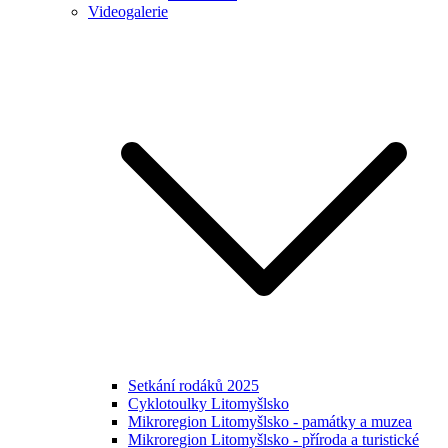
Videogalerie
Setkání rodáků 2025
Cyklotoulky Litomyšlsko
Mikroregion Litomyšlsko - památky a muzea
Mikroregion Litomyšlsko - příroda a turistické