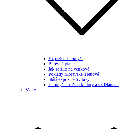
Expozice Litomyšl
Barevná planeta
Jak se žilo na venkově
Poklady Moravské Třebové
Stálá expozice Svitavy
Litomyšl – město kultury a vzdělanosti
Mapy