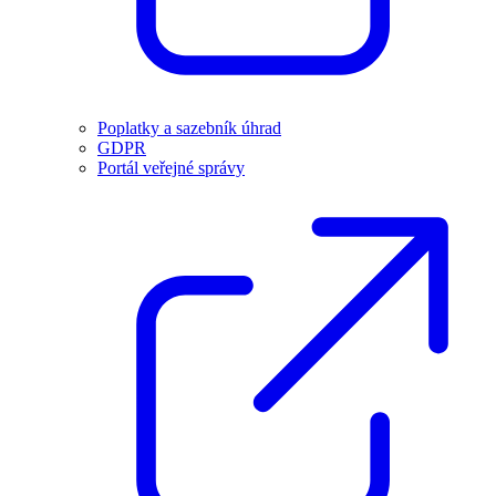
Poplatky a sazebník úhrad
GDPR
Portál veřejné správy