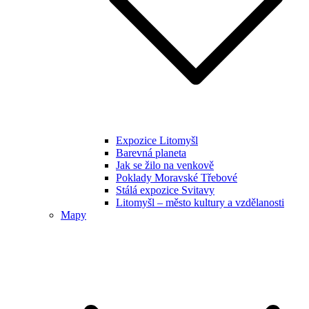
Expozice Litomyšl
Barevná planeta
Jak se žilo na venkově
Poklady Moravské Třebové
Stálá expozice Svitavy
Litomyšl – město kultury a vzdělanosti
Mapy