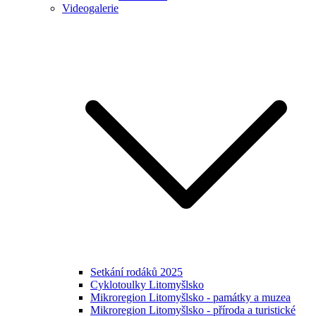
Videogalerie
Setkání rodáků 2025
Cyklotoulky Litomyšlsko
Mikroregion Litomyšlsko - památky a muzea
Mikroregion Litomyšlsko - příroda a turistické