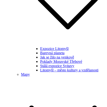
Expozice Litomyšl
Barevná planeta
Jak se žilo na venkově
Poklady Moravské Třebové
Stálá expozice Svitavy
Litomyšl – město kultury a vzdělanosti
Mapy