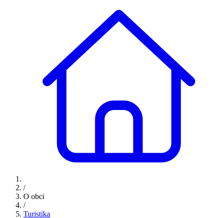
/
O obci
/
Turistika