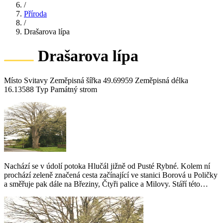
/
Příroda
/
Drašarova lípa
Drašarova lípa
Místo Svitavy Zeměpisná šířka 49.69959 Zeměpisná délka
16.13588 Typ Památný strom
Nachází se v údolí potoka Hlučál jižně od Pusté Rybné. Kolem ní
prochází zeleně značená cesta začínající ve stanici Borová u Poličky
a směřuje pak dále na Březiny, Čtyři palice a Milovy. Stáří této…