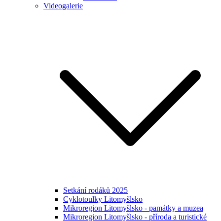
Videogalerie
Setkání rodáků 2025
Cyklotoulky Litomyšlsko
Mikroregion Litomyšlsko - památky a muzea
Mikroregion Litomyšlsko - příroda a turistické