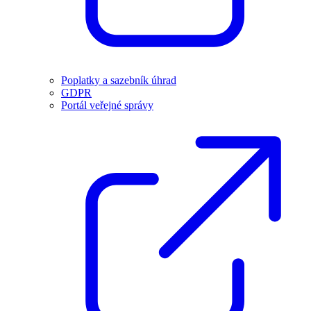
Poplatky a sazebník úhrad
GDPR
Portál veřejné správy