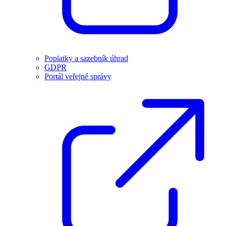
Poplatky a sazebník úhrad
GDPR
Portál veřejné správy