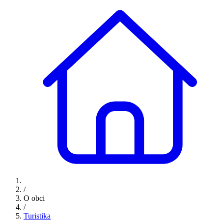
/
O obci
/
Turistika