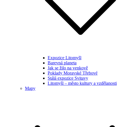
Expozice Litomyšl
Barevná planeta
Jak se žilo na venkově
Poklady Moravské Třebové
Stálá expozice Svitavy
Litomyšl – město kultury a vzdělanosti
Mapy