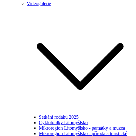
Videogalerie
Setkání rodáků 2025
Cyklotoulky Litomyšlsko
Mikroregion Litomyšlsko - památky a muzea
Mikroregion Litomyšlsko - příroda a turistické