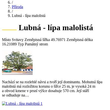
/
Příroda
/
Lubná - lípa malolistá
Lubná - lípa malolistá
Místo Svitavy Zeměpisná šířka 49.76971 Zeměpisná délka
16.21089 Typ Památný strom
Nachází se na rozlehlé návsi a tvoří její dominantu. Mohutná lípa
malolistá má rozložitou korunu o šířce 25 m, je vysoká 24 m
a obvod kmene v prsní výšce dosahuje 570 cm. Její stáří
se odhaduje na…